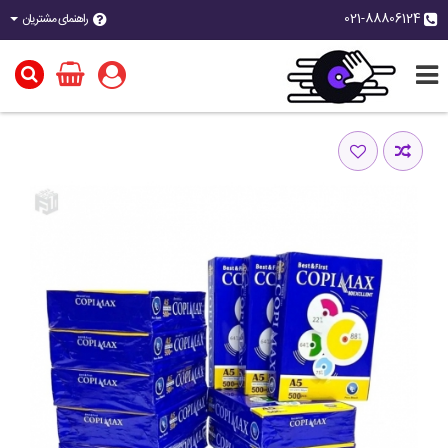
021-88806124
راهنمای مشتریان