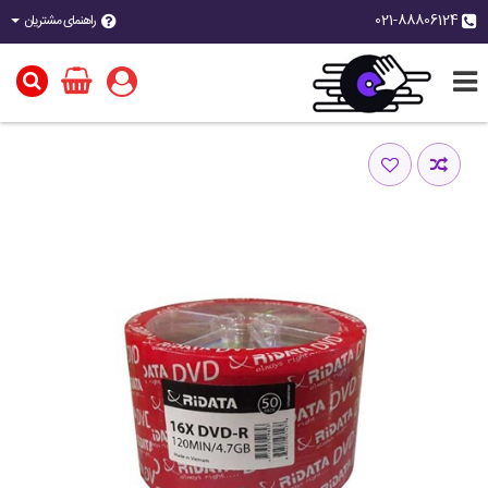
021-88806124
راهنمای مشتریان